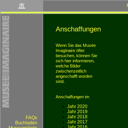
FAQs
Buchladen
Museumsbote